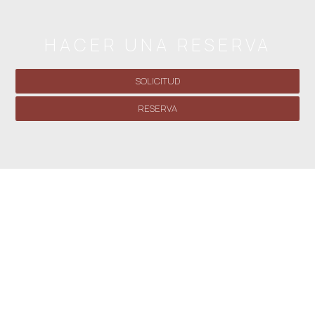
HACER UNA RESERVA
SOLICITUD
RESERVA
» Estudio (2 adultos) N.º 4
» Estudio con balcón (2
adultos) - Distribuido en dos niveles N.º 1
» Estudio con
balcón (2 adultos) - Distribuido en dos niveles N.º 2
»
Estudio (2 adultos) - N.º 3
» Villa con un dormitorio
»