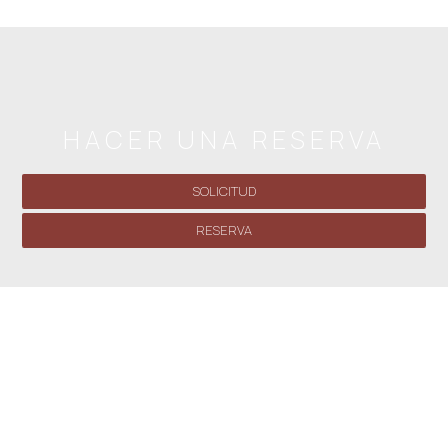
HACER UNA RESERVA
SOLICITUD
RESERVA
» Estudio (2 adultos) N.º 4
» Estudio con balcón (2