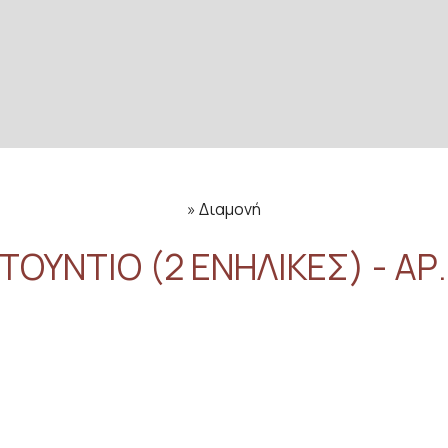
»
Διαμονή
ΤΟΎΝΤΙΟ (2 ΕΝΉΛΙΚΕΣ) - ΑΡ.
25 m²
2 άτομα
Αυτό το στούντιο διαθέτει κα
Σημειώστε ότι σε αυτόν τον 