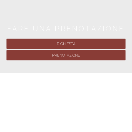
FARE UNA PRENOTAZIONE
RICHIESTA
PRENOTAZIONE
» Monolocale (2 adulti) N. 4
» Monolocale con balcone (2
adulti) - Su due livelli n. 1
» Monolocale con balcone (2
adulti) - Su due livelli n. 2
» Monolocale (2 adulti) - N. 3
»