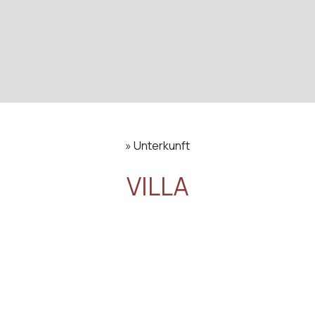
»
Unterkunft
VILLA
45 m²
3 Person
Diese Villa verfügt über ein So